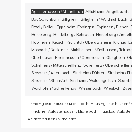
Aglasterhausen / Michelbach
Altlußheim
Angelbachtal
Bad Schönborn
Billigheim
Billigheim / Waldmühlbach
B
Elztal / Dallau
Eppelheim
Eppingen
Eppingen / Richen
Heidelberg
Heidelberg / Rohrbach
Heidelberg / Ziegel
Höpfingen
Ketsch
Kraichtal / Oberöwisheim
Kronau
L
Mosbach / Neckarelz
Mühlhausen
Mühlhausen / Tairnb
Oberhausen-Rheinhausen / Oberhausen
Obrigheim
Ob
Schefflenz / Mittelschefflenz
Schefflenz / Oberschefflen
Sinsheim / Adersbach
Sinsheim / Dühren
Sinsheim / Eh
Sinsheim / Steinsfurt
Sinsheim / Waldangelloch
Starnb
Waidhofen / Schenkenau
Wiesenbach
Wiesloch
Zuze
Immo Aglasterhausen / Michelbach
Haus Aglasterhausen / 
Immobilien Aglasterhausen / Michelbach
Hauskauf Aglaster
Aglasterhausen / Michelbach
Kundenbewertungen und Erfahrungen zu