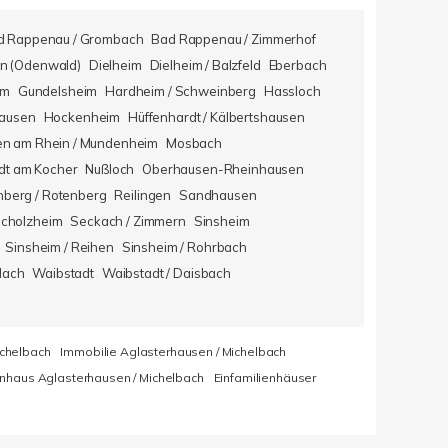
d Rappenau / Grombach
Bad Rappenau / Zimmerhof
n (Odenwald)
Dielheim
Dielheim / Balzfeld
Eberbach
im
Gundelsheim
Hardheim / Schweinberg
Hassloch
hausen
Hockenheim
Hüffenhardt / Kälbertshausen
en am Rhein / Mundenheim
Mosbach
dt am Kocher
Nußloch
Oberhausen-Rheinhausen
berg / Rotenberg
Reilingen
Sandhausen
icholzheim
Seckach / Zimmern
Sinsheim
Sinsheim / Reihen
Sinsheim / Rohrbach
lach
Waibstadt
Waibstadt / Daisbach
ichelbach
Immobilie Aglasterhausen / Michelbach
enhaus Aglasterhausen / Michelbach
Einfamilienhäuser