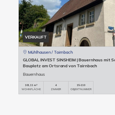
VERKAUFT
Mühlhausen / Tairnbach
GLOBAL INVEST SINSHEIM | Bauernhaus mit S
Bauplatz am Ortsrand von Tairnbach
Bauernhaus
101,11 m²
4
15-110
WOHNFLÄCHE
ZIMMER
OBJEKTNUMMER