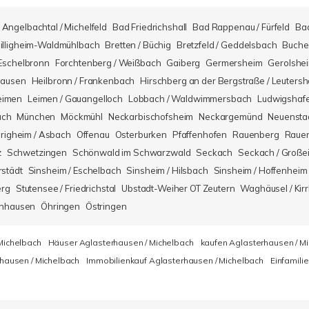
Angelbachtal / Michelfeld
Bad Friedrichshall
Bad Rappenau / Fürfeld
Ba
illigheim-Waldmühlbach
Bretten / Büchig
Bretzfeld / Geddelsbach
Buche
Eschelbronn
Forchtenberg / Weißbach
Gaiberg
Germersheim
Gerolshe
hausen
Heilbronn / Frankenbach
Hirschberg an der Bergstraße / Leuters
eimen
Leimen / Gauangelloch
Lobbach / Waldwimmersbach
Ludwigshaf
ach
München
Möckmühl
Neckarbischofsheim
Neckargemünd
Neuensta
righeim / Asbach
Offenau
Osterburken
Pfaffenhofen
Rauenberg
Rauen
z
Schwetzingen
Schönwald im Schwarzwald
Seckach
Seckach / Große
rstädt
Sinsheim / Eschelbach
Sinsheim / Hilsbach
Sinsheim / Hoffenheim
erg
Stutensee / Friedrichstal
Ubstadt-Weiher OT Zeutern
Waghäusel / Kirr
nhausen
Öhringen
Östringen
Michelbach
Häuser Aglasterhausen / Michelbach
kaufen Aglasterhausen / M
hausen / Michelbach
Immobilienkauf Aglasterhausen / Michelbach
Einfamili