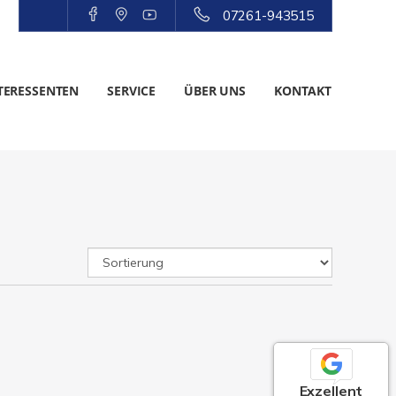
07261-943515
TERESSENTEN
SERVICE
ÜBER UNS
KONTAKT
Exzellent