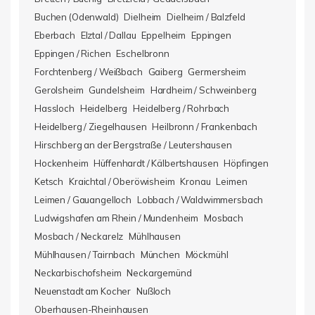
Buchen (Odenwald)
Dielheim
Dielheim / Balzfeld
Eberbach
Elztal / Dallau
Eppelheim
Eppingen
Eppingen / Richen
Eschelbronn
Forchtenberg / Weißbach
Gaiberg
Germersheim
Gerolsheim
Gundelsheim
Hardheim / Schweinberg
Hassloch
Heidelberg
Heidelberg / Rohrbach
Heidelberg / Ziegelhausen
Heilbronn / Frankenbach
Hirschberg an der Bergstraße / Leutershausen
Hockenheim
Hüffenhardt / Kälbertshausen
Höpfingen
Ketsch
Kraichtal / Oberöwisheim
Kronau
Leimen
Leimen / Gauangelloch
Lobbach / Waldwimmersbach
Ludwigshafen am Rhein / Mundenheim
Mosbach
Mosbach / Neckarelz
Mühlhausen
Mühlhausen / Tairnbach
München
Möckmühl
Neckarbischofsheim
Neckargemünd
Neuenstadt am Kocher
Nußloch
Oberhausen-Rheinhausen