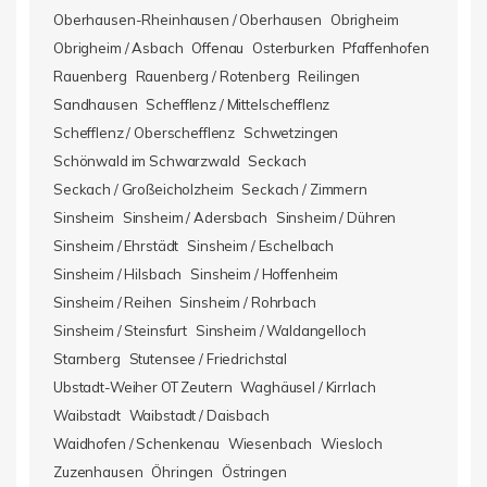
Oberhausen-Rheinhausen / Oberhausen
Obrigheim
Obrigheim / Asbach
Offenau
Osterburken
Pfaffenhofen
Rauenberg
Rauenberg / Rotenberg
Reilingen
Sandhausen
Schefflenz / Mittelschefflenz
Schefflenz / Oberschefflenz
Schwetzingen
Schönwald im Schwarzwald
Seckach
Seckach / Großeicholzheim
Seckach / Zimmern
Sinsheim
Sinsheim / Adersbach
Sinsheim / Dühren
Sinsheim / Ehrstädt
Sinsheim / Eschelbach
Sinsheim / Hilsbach
Sinsheim / Hoffenheim
Sinsheim / Reihen
Sinsheim / Rohrbach
Sinsheim / Steinsfurt
Sinsheim / Waldangelloch
Starnberg
Stutensee / Friedrichstal
Ubstadt-Weiher OT Zeutern
Waghäusel / Kirrlach
Waibstadt
Waibstadt / Daisbach
Waidhofen / Schenkenau
Wiesenbach
Wiesloch
Zuzenhausen
Öhringen
Östringen