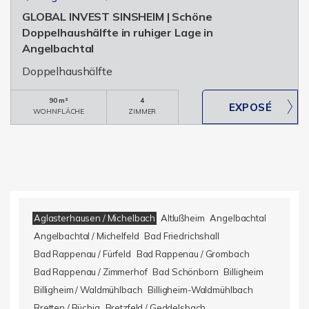
GLOBAL INVEST SINSHEIM | Schöne
Doppelhaushälfte in ruhiger Lage in
Angelbachtal
Doppelhaushälfte
90 m²
4
WOHNFLÄCHE
ZIMMER
Aglasterhausen / Michelbach
Altlußheim
Angelbachtal
Angelbachtal / Michelfeld
Bad Friedrichshall
Bad Rappenau / Fürfeld
Bad Rappenau / Grombach
Bad Rappenau / Zimmerhof
Bad Schönborn
Billigheim
Billigheim / Waldmühlbach
Billigheim-Waldmühlbach
Bretten / Büchig
Bretzfeld / Geddelsbach