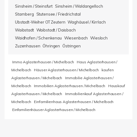
Sinsheim / Steinsfurt
Sinsheim / Waldangelloch
Starnberg
Stutensee / Friedrichstal
Ubstadt-Weiher OT Zeutern
Waghäusel / Kirrlach
Waibstadt
Waibstadt / Daisbach
Waidhofen / Schenkenau
Wiesenbach
Wiesloch
Zuzenhausen
Öhringen
Östringen
Immo Aglasterhausen / Michelbach
Haus Aglasterhausen /
Michelbach
Häuser Aglasterhausen / Michelbach
kaufen
Aglasterhausen / Michelbach
Immobilie Aglasterhausen /
Michelbach
Immobilien Aglasterhausen / Michelbach
Hauskauf
Aglasterhausen / Michelbach
Immobilienkauf Aglasterhausen /
Michelbach
Einfamilienhaus Aglasterhausen / Michelbach
Einfamilienhäuser Aglasterhausen / Michelbach