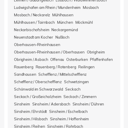
Leimen / Gauangelloch
Lobbach / Waldwimmersbach
Ludwigshafen am Rhein / Mundenheim
Mosbach
Mosbach / Neckarelz
Mühlhausen
Mühlhausen / Tairnbach
München
Möckmühl
Neckarbischofsheim
Neckargemünd
Neuenstadt am Kocher
Nußloch
Oberhausen-Rheinhausen
Oberhausen-Rheinhausen / Oberhausen
Obrigheim
Obrigheim / Asbach
Offenau
Osterburken
Pfaffenhofen
Rauenberg
Rauenberg / Rotenberg
Reilingen
Sandhausen
Schefflenz / Mittelschefflenz
Schefflenz / Oberschefflenz
Schwetzingen
Schönwald im Schwarzwald
Seckach
Seckach / Großeicholzheim
Seckach / Zimmern
Sinsheim
Sinsheim / Adersbach
Sinsheim / Dühren
Sinsheim / Ehrstädt
Sinsheim / Eschelbach
Sinsheim / Hilsbach
Sinsheim / Hoffenheim
Sinsheim / Reihen
Sinsheim / Rohrbach