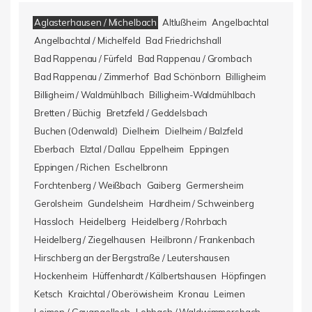
Aglasterhausen / Michelbach
Altlußheim
Angelbachtal
Angelbachtal / Michelfeld
Bad Friedrichshall
Bad Rappenau / Fürfeld
Bad Rappenau / Grombach
Bad Rappenau / Zimmerhof
Bad Schönborn
Billigheim
Billigheim / Waldmühlbach
Billigheim-Waldmühlbach
Bretten / Büchig
Bretzfeld / Geddelsbach
Buchen (Odenwald)
Dielheim
Dielheim / Balzfeld
Eberbach
Elztal / Dallau
Eppelheim
Eppingen
Eppingen / Richen
Eschelbronn
Forchtenberg / Weißbach
Gaiberg
Germersheim
Gerolsheim
Gundelsheim
Hardheim / Schweinberg
Hassloch
Heidelberg
Heidelberg / Rohrbach
Heidelberg / Ziegelhausen
Heilbronn / Frankenbach
Hirschberg an der Bergstraße / Leutershausen
Hockenheim
Hüffenhardt / Kälbertshausen
Höpfingen
Ketsch
Kraichtal / Oberöwisheim
Kronau
Leimen