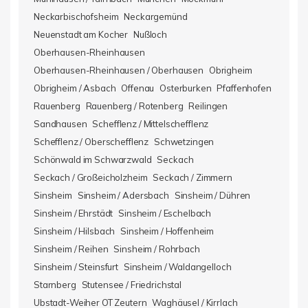
Neckarbischofsheim
Neckargemünd
Neuenstadt am Kocher
Nußloch
Oberhausen-Rheinhausen
Oberhausen-Rheinhausen / Oberhausen
Obrigheim
Obrigheim / Asbach
Offenau
Osterburken
Pfaffenhofen
Rauenberg
Rauenberg / Rotenberg
Reilingen
Sandhausen
Schefflenz / Mittelschefflenz
Schefflenz / Oberschefflenz
Schwetzingen
Schönwald im Schwarzwald
Seckach
Seckach / Großeicholzheim
Seckach / Zimmern
Sinsheim
Sinsheim / Adersbach
Sinsheim / Dühren
Sinsheim / Ehrstädt
Sinsheim / Eschelbach
Sinsheim / Hilsbach
Sinsheim / Hoffenheim
Sinsheim / Reihen
Sinsheim / Rohrbach
Sinsheim / Steinsfurt
Sinsheim / Waldangelloch
Starnberg
Stutensee / Friedrichstal
Ubstadt-Weiher OT Zeutern
Waghäusel / Kirrlach