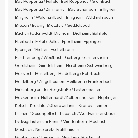
Bad Rappenau / Fürfeld
Bad Rappenau / Grombach
Bad Rappenau / Zimmerhof
Bad Schönborn
Billigheim
Billigheim / Waldmühlbach
Billigheim-Waldmühlbach
Bretten / Büchig
Bretzfeld / Geddelsbach
Buchen (Odenwald)
Dielheim
Dielheim / Balzfeld
Eberbach
Elztal / Dallau
Eppelheim
Eppingen
Eppingen / Richen
Eschelbronn
Forchtenberg / Weißbach
Gaiberg
Germersheim
Gerolsheim
Gundelsheim
Hardheim / Schweinberg
Hassloch
Heidelberg
Heidelberg / Rohrbach
Heidelberg / Ziegelhausen
Heilbronn / Frankenbach
Hirschberg an der Bergstraße / Leutershausen
Hockenheim
Hüffenhardt / Kälbertshausen
Höpfingen
Ketsch
Kraichtal / Oberöwisheim
Kronau
Leimen
Leimen / Gauangelloch
Lobbach / Waldwimmersbach
Ludwigshafen am Rhein / Mundenheim
Mosbach
Mosbach / Neckarelz
Mühlhausen
Mühlhausen / Tairnbach
München
Möckmühl