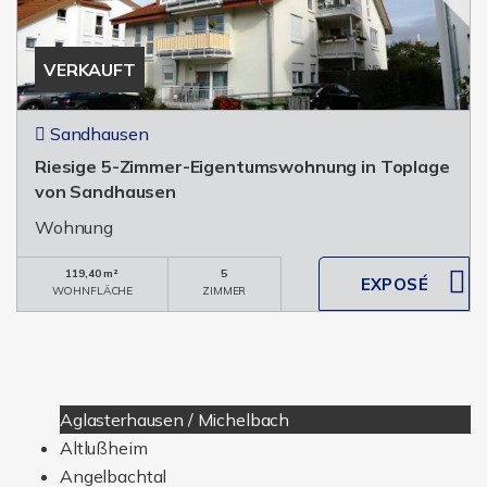
von Sandhausen
Wohnung
119,40 m²
5
WOHNFLÄCHE
ZIMMER
Aglasterhausen / Michelbach
Altlußheim
Angelbachtal
Angelbachtal / Michelfeld
Bad Friedrichshall
Bad Rappenau / Fürfeld
Bad Rappenau / Grombach
Bad Rappenau / Zimmerhof
Bad Schönborn