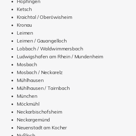
Ludwigshafen am Rhein / Mundenheim
Mosbach
Mosbach / Neckarelz
Mühlhausen
Mühlhausen / Tairnbach
München
Möckmühl
Neckarbischofsheim
Neckargemünd
Neuenstadt am Kocher
Nußloch
Oberhausen-Rheinhausen
Oberhausen-Rheinhausen / Oberhausen
Obrigheim
Obrigheim / Asbach
Offenau
Osterburken