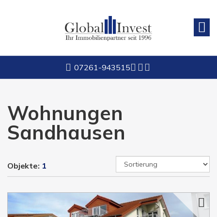
Wohnungen
Sandhausen
07261-943515
Objekte:
1
VERKAUFT
Sandhausen
Riesige 5-Zimmer-Eigentumswohnung in Toplage