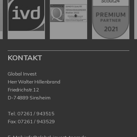
KONTAKT
Global Invest
Herr Walter Hillenbrand
Friedrichstr.12
D-74889 Sinsheim
Tel.:
07261 / 943515
Fax:
07261 / 943529
E-Mail:
info@global-invest-team.de
Web:
www.global-invest-team.de
PROFIL
Als kompetenter
Immobilienmakler in Sinsheim