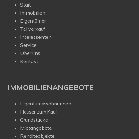
Über uns
Kontakt
IMMOBILIENANGEBOTE
Eigentumswohnungen
Häuser zum Kauf
Grundstücke
Mietangebote
Renditeobjekte
Gewerbeimmobilien
© GLOBAL INVEST
Powered by
Immonia GmbH
Impressum
Datenschutz
Sitemap
Widerrufsbelehrung