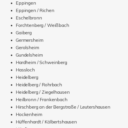
Gerolsheim
Gundelsheim
Hardheim / Schweinberg
Hassloch
Heidelberg
Heidelberg / Rohrbach
Heidelberg / Ziegelhausen
Heilbronn / Frankenbach
Hirschberg an der Bergstraße / Leutershausen
Hockenheim
Hüffenhardt / Kälbertshausen
Höpfingen
Ketsch
Kraichtal / Oberöwisheim
Kronau
Leimen
Leimen / Gauangelloch
Lobbach / Waldwimmersbach