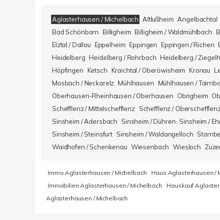
Aglasterhausen / Michelbach
Altlußheim
Angelbachtal
Bad Schönborn
Billigheim
Billigheim / Waldmühlbach
B
Elztal / Dallau
Eppelheim
Eppingen
Eppingen / Richen
Heidelberg
Heidelberg / Rohrbach
Heidelberg / Ziegel
Höpfingen
Ketsch
Kraichtal / Oberöwisheim
Kronau
L
Mosbach / Neckarelz
Mühlhausen
Mühlhausen / Tairnb
Oberhausen-Rheinhausen / Oberhausen
Obrigheim
Ob
Schefflenz / Mittelschefflenz
Schefflenz / Oberschefflen
Sinsheim / Adersbach
Sinsheim / Dühren
Sinsheim / Eh
Sinsheim / Steinsfurt
Sinsheim / Waldangelloch
Starnb
Waidhofen / Schenkenau
Wiesenbach
Wiesloch
Zuze
Immo Aglasterhausen / Michelbach
Haus Aglasterhausen / 
Immobilien Aglasterhausen / Michelbach
Hauskauf Aglaster
Aglasterhausen / Michelbach