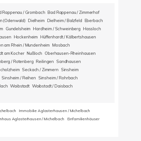
d Rappenau / Grombach
Bad Rappenau / Zimmerhof
n (Odenwald)
Dielheim
Dielheim / Balzfeld
Eberbach
im
Gundelsheim
Hardheim / Schweinberg
Hassloch
hausen
Hockenheim
Hüffenhardt / Kälbertshausen
en am Rhein / Mundenheim
Mosbach
dt am Kocher
Nußloch
Oberhausen-Rheinhausen
berg / Rotenberg
Reilingen
Sandhausen
icholzheim
Seckach / Zimmern
Sinsheim
Sinsheim / Reihen
Sinsheim / Rohrbach
lach
Waibstadt
Waibstadt / Daisbach
ichelbach
Immobilie Aglasterhausen / Michelbach
enhaus Aglasterhausen / Michelbach
Einfamilienhäuser