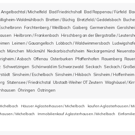
Angelbachtal / Michelfeld
Bad Friedrichshall
Bad Rappenau / Fürfeld
Ba
illigheim-Waldmühlbach
Bretten / Büchig
Bretzfeld / Geddelsbach
Buche
Eschelbronn
Forchtenberg / Weißbach
Gaiberg
Germersheim
Gerolshe
hausen
Heilbronn / Frankenbach
Hirschberg an der Bergstraße / Leuters
eimen
Leimen / Gauangelloch
Lobbach / Waldwimmersbach
Ludwigshaf
ach
München
Möckmühl
Neckarbischofsheim
Neckargemünd
Neuensta
righeim / Asbach
Offenau
Osterburken
Pfaffenhofen
Rauenberg
Rauen
z
Schwetzingen
Schönwald im Schwarzwald
Seckach
Seckach / Große
rstädt
Sinsheim / Eschelbach
Sinsheim / Hilsbach
Sinsheim / Hoffenheim
erg
Stutensee / Friedrichstal
Ubstadt-Weiher OT Zeutern
Waghäusel / Kirr
nhausen
Öhringen
Östringen
Michelbach
Häuser Aglasterhausen / Michelbach
kaufen Aglasterhausen / M
hausen / Michelbach
Immobilienkauf Aglasterhausen / Michelbach
Einfamili