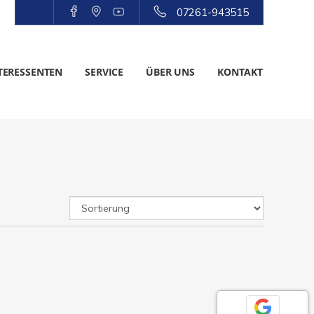
07261-943515
TERESSENTEN
SERVICE
ÜBER UNS
KONTAKT