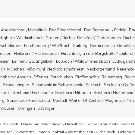
Angelbachtal / Michelfeld
Bad Friedrichshall
Bad Rappenau / Fürfeld
Ba
illigheim-Waldmühlbach
Bretten / Büchig
Bretzfeld / Geddelsbach
Buche
Eschelbronn
Forchtenberg / Weißbach
Gaiberg
Germersheim
Gerolshe
hausen
Heilbronn / Frankenbach
Hirschberg an der Bergstraße / Leuters
eimen
Leimen / Gauangelloch
Lobbach / Waldwimmersbach
Ludwigshaf
ach
München
Möckmühl
Neckarbischofsheim
Neckargemünd
Neuensta
righeim / Asbach
Offenau
Osterburken
Pfaffenhofen
Rauenberg
Rauen
z
Schwetzingen
Schönwald im Schwarzwald
Seckach
Seckach / Große
rstädt
Sinsheim / Eschelbach
Sinsheim / Hilsbach
Sinsheim / Hoffenheim
erg
Stutensee / Friedrichstal
Ubstadt-Weiher OT Zeutern
Waghäusel / Kirr
nhausen
Öhringen
Östringen
Michelbach
Häuser Aglasterhausen / Michelbach
kaufen Aglasterhausen / M
hausen / Michelbach
Immobilienkauf Aglasterhausen / Michelbach
Einfamili