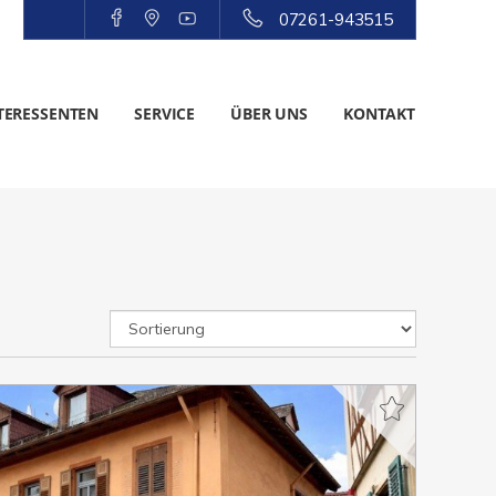
07261-943515
TERESSENTEN
SERVICE
ÜBER UNS
KONTAKT