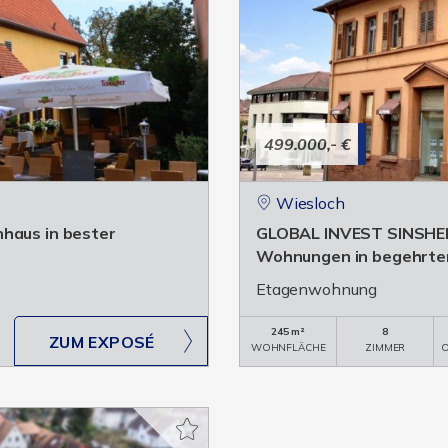
499.000,- €
Wiesloch
nhaus in bester
GLOBAL INVEST SINSHEIM 
Wohnungen in begehrter
Etagenwohnung
245 m²
8
ZUM EXPOSÉ
WOHNFLÄCHE
ZIMMER
O