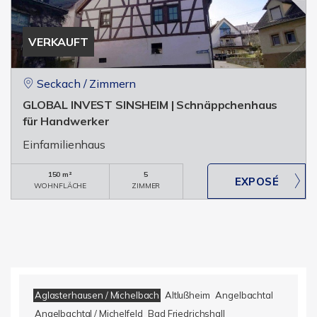
VERKAUFT
Seckach / Zimmern
GLOBAL INVEST SINSHEIM | Schnäppchenhaus
für Handwerker
Einfamilienhaus
150 m²
5
WOHNFLÄCHE
ZIMMER
Aglasterhausen / Michelbach
Altlußheim
Angelbachtal
Angelbachtal / Michelfeld
Bad Friedrichshall