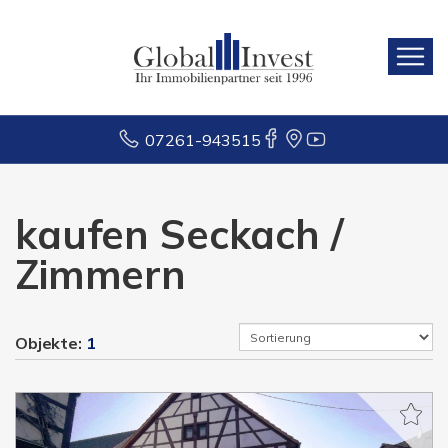
07261-943515
kaufen Seckach /
Zimmern
Objekte:
1