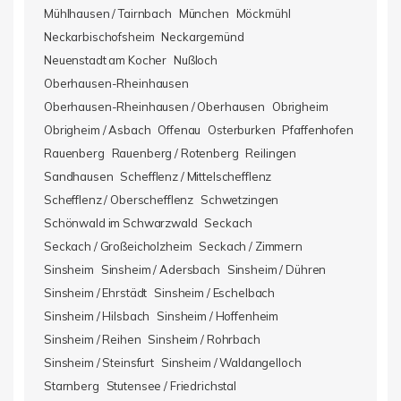
Mühlhausen / Tairnbach
München
Möckmühl
Neckarbischofsheim
Neckargemünd
Neuenstadt am Kocher
Nußloch
Oberhausen-Rheinhausen
Oberhausen-Rheinhausen / Oberhausen
Obrigheim
Obrigheim / Asbach
Offenau
Osterburken
Pfaffenhofen
Rauenberg
Rauenberg / Rotenberg
Reilingen
Sandhausen
Schefflenz / Mittelschefflenz
Schefflenz / Oberschefflenz
Schwetzingen
Schönwald im Schwarzwald
Seckach
Seckach / Großeicholzheim
Seckach / Zimmern
Sinsheim
Sinsheim / Adersbach
Sinsheim / Dühren
Sinsheim / Ehrstädt
Sinsheim / Eschelbach
Sinsheim / Hilsbach
Sinsheim / Hoffenheim
Sinsheim / Reihen
Sinsheim / Rohrbach
Sinsheim / Steinsfurt
Sinsheim / Waldangelloch
Starnberg
Stutensee / Friedrichstal