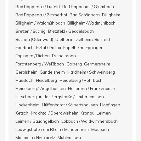
Bad Rappenau / Fürfeld
Bad Rappenau / Grombach
Bad Rappenau / Zimmerhof
Bad Schönborn
Billigheim
Billigheim / Waldmühlbach
Billigheim-Waldmühlbach
Bretten / Büchig
Bretzfeld / Geddelsbach
Buchen (Odenwald)
Dielheim
Dielheim / Balzfeld
Eberbach
Elztal / Dallau
Eppelheim
Eppingen
Eppingen / Richen
Eschelbronn
Forchtenberg / Weißbach
Gaiberg
Germersheim
Gerolsheim
Gundelsheim
Hardheim / Schweinberg
Hassloch
Heidelberg
Heidelberg / Rohrbach
Heidelberg / Ziegelhausen
Heilbronn / Frankenbach
Hirschberg an der Bergstraße / Leutershausen
Hockenheim
Hüffenhardt / Kälbertshausen
Höpfingen
Ketsch
Kraichtal / Oberöwisheim
Kronau
Leimen
Leimen / Gauangelloch
Lobbach / Waldwimmersbach
Ludwigshafen am Rhein / Mundenheim
Mosbach
Mosbach / Neckarelz
Mühlhausen