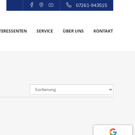
07261-943515
TERESSENTEN
SERVICE
ÜBER UNS
KONTAKT