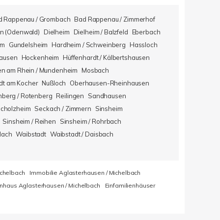
d Rappenau / Grombach
Bad Rappenau / Zimmerhof
n (Odenwald)
Dielheim
Dielheim / Balzfeld
Eberbach
im
Gundelsheim
Hardheim / Schweinberg
Hassloch
hausen
Hockenheim
Hüffenhardt / Kälbertshausen
en am Rhein / Mundenheim
Mosbach
dt am Kocher
Nußloch
Oberhausen-Rheinhausen
berg / Rotenberg
Reilingen
Sandhausen
icholzheim
Seckach / Zimmern
Sinsheim
Sinsheim / Reihen
Sinsheim / Rohrbach
lach
Waibstadt
Waibstadt / Daisbach
ichelbach
Immobilie Aglasterhausen / Michelbach
enhaus Aglasterhausen / Michelbach
Einfamilienhäuser