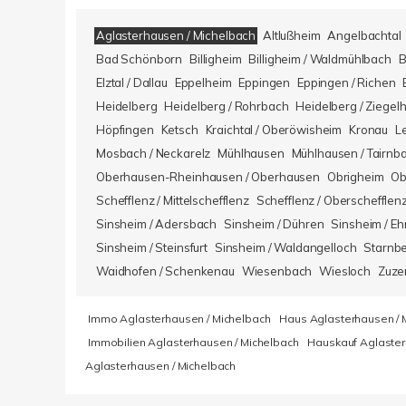
Aglasterhausen / Michelbach
Altlußheim
Angelbachtal
Bad Schönborn
Billigheim
Billigheim / Waldmühlbach
B
Elztal / Dallau
Eppelheim
Eppingen
Eppingen / Richen
Heidelberg
Heidelberg / Rohrbach
Heidelberg / Ziegel
Höpfingen
Ketsch
Kraichtal / Oberöwisheim
Kronau
L
Mosbach / Neckarelz
Mühlhausen
Mühlhausen / Tairnb
Oberhausen-Rheinhausen / Oberhausen
Obrigheim
Ob
Schefflenz / Mittelschefflenz
Schefflenz / Oberschefflen
Sinsheim / Adersbach
Sinsheim / Dühren
Sinsheim / Eh
Sinsheim / Steinsfurt
Sinsheim / Waldangelloch
Starnb
Waidhofen / Schenkenau
Wiesenbach
Wiesloch
Zuze
Immo Aglasterhausen / Michelbach
Haus Aglasterhausen / 
Immobilien Aglasterhausen / Michelbach
Hauskauf Aglaster
Aglasterhausen / Michelbach