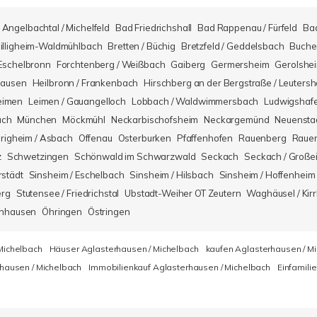
Angelbachtal / Michelfeld
Bad Friedrichshall
Bad Rappenau / Fürfeld
Ba
illigheim-Waldmühlbach
Bretten / Büchig
Bretzfeld / Geddelsbach
Buche
Eschelbronn
Forchtenberg / Weißbach
Gaiberg
Germersheim
Gerolshe
hausen
Heilbronn / Frankenbach
Hirschberg an der Bergstraße / Leuters
eimen
Leimen / Gauangelloch
Lobbach / Waldwimmersbach
Ludwigshaf
ach
München
Möckmühl
Neckarbischofsheim
Neckargemünd
Neuensta
righeim / Asbach
Offenau
Osterburken
Pfaffenhofen
Rauenberg
Rauen
z
Schwetzingen
Schönwald im Schwarzwald
Seckach
Seckach / Große
rstädt
Sinsheim / Eschelbach
Sinsheim / Hilsbach
Sinsheim / Hoffenheim
erg
Stutensee / Friedrichstal
Ubstadt-Weiher OT Zeutern
Waghäusel / Kirr
nhausen
Öhringen
Östringen
Michelbach
Häuser Aglasterhausen / Michelbach
kaufen Aglasterhausen / M
hausen / Michelbach
Immobilienkauf Aglasterhausen / Michelbach
Einfamili