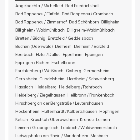
Angelbachtal / Michelfeld
Bad Friedrichshall
Bad Rappenau / Fürfeld
Bad Rappenau / Grombach
Bad Rappenau / Zimmerhof
Bad Schönborn
Billigheim
Billigheim / Waldmühlbach
Billigheim-Waldmühlbach
Bretten / Büchig
Bretzfeld / Geddelsbach
Buchen (Odenwald)
Dielheim
Dielheim / Balzfeld
Eberbach
Elztal / Dallau
Eppelheim
Eppingen
Eppingen / Richen
Eschelbronn
Forchtenberg / Weißbach
Gaiberg
Germersheim
Gerolsheim
Gundelsheim
Hardheim / Schweinberg
Hassloch
Heidelberg
Heidelberg / Rohrbach
Heidelberg / Ziegelhausen
Heilbronn / Frankenbach
Hirschberg an der Bergstraße / Leutershausen
Hockenheim
Hüffenhardt / Kälbertshausen
Höpfingen
Ketsch
Kraichtal / Oberöwisheim
Kronau
Leimen
Leimen / Gauangelloch
Lobbach / Waldwimmersbach
Ludwigshafen am Rhein / Mundenheim
Mosbach