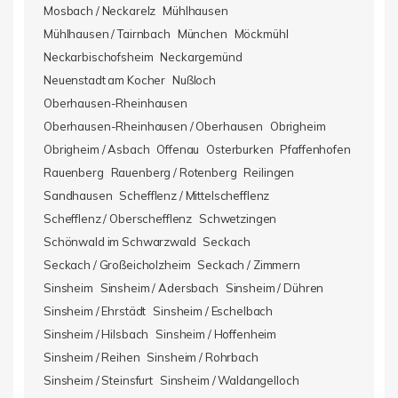
Mosbach / Neckarelz
Mühlhausen
Mühlhausen / Tairnbach
München
Möckmühl
Neckarbischofsheim
Neckargemünd
Neuenstadt am Kocher
Nußloch
Oberhausen-Rheinhausen
Oberhausen-Rheinhausen / Oberhausen
Obrigheim
Obrigheim / Asbach
Offenau
Osterburken
Pfaffenhofen
Rauenberg
Rauenberg / Rotenberg
Reilingen
Sandhausen
Schefflenz / Mittelschefflenz
Schefflenz / Oberschefflenz
Schwetzingen
Schönwald im Schwarzwald
Seckach
Seckach / Großeicholzheim
Seckach / Zimmern
Sinsheim
Sinsheim / Adersbach
Sinsheim / Dühren
Sinsheim / Ehrstädt
Sinsheim / Eschelbach
Sinsheim / Hilsbach
Sinsheim / Hoffenheim
Sinsheim / Reihen
Sinsheim / Rohrbach
Sinsheim / Steinsfurt
Sinsheim / Waldangelloch