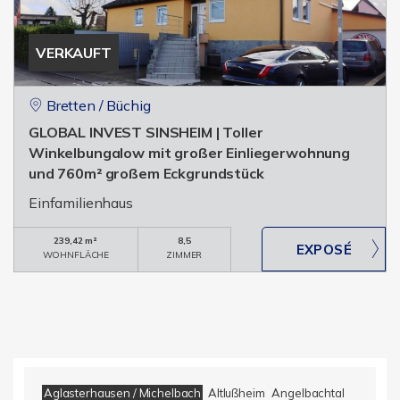
VERKAUFT
Bretten / Büchig
GLOBAL INVEST SINSHEIM | Toller
Winkelbungalow mit großer Einliegerwohnung
und 760m² großem Eckgrundstück
Einfamilienhaus
239,42 m²
8,5
WOHNFLÄCHE
ZIMMER
Aglasterhausen / Michelbach
Altlußheim
Angelbachtal