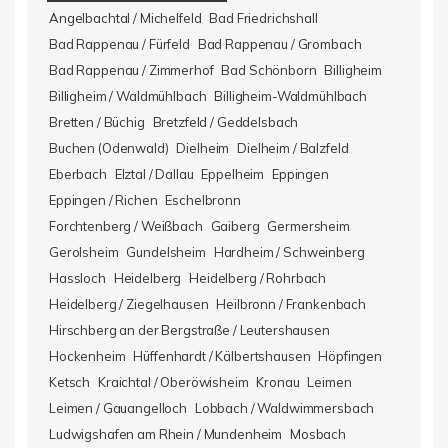
Angelbachtal / Michelfeld
Bad Friedrichshall
Bad Rappenau / Fürfeld
Bad Rappenau / Grombach
Bad Rappenau / Zimmerhof
Bad Schönborn
Billigheim
Billigheim / Waldmühlbach
Billigheim-Waldmühlbach
Bretten / Büchig
Bretzfeld / Geddelsbach
Buchen (Odenwald)
Dielheim
Dielheim / Balzfeld
Eberbach
Elztal / Dallau
Eppelheim
Eppingen
Eppingen / Richen
Eschelbronn
Forchtenberg / Weißbach
Gaiberg
Germersheim
Gerolsheim
Gundelsheim
Hardheim / Schweinberg
Hassloch
Heidelberg
Heidelberg / Rohrbach
Heidelberg / Ziegelhausen
Heilbronn / Frankenbach
Hirschberg an der Bergstraße / Leutershausen
Hockenheim
Hüffenhardt / Kälbertshausen
Höpfingen
Ketsch
Kraichtal / Oberöwisheim
Kronau
Leimen
Leimen / Gauangelloch
Lobbach / Waldwimmersbach
Ludwigshafen am Rhein / Mundenheim
Mosbach