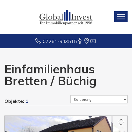
07261-943515
Einfamilienhaus
Bretten / Büchig
Objekte:
1