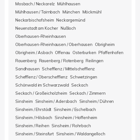
Mosbach / Neckarelz
Mühlhausen
Mühlhausen / Tairnbach
München
Möckmühl
Neckarbischofsheim
Neckargemünd
Neuenstadt am Kocher
Nußloch
Oberhausen-Rheinhausen
Oberhausen-Rheinhausen / Oberhausen
Obrigheim
Obrigheim / Asbach
Offenau
Osterburken
Pfaffenhofen
Rauenberg
Rauenberg / Rotenberg
Reilingen
Sandhausen
Schefflenz / Mittelschefflenz
Schefflenz / Oberschefflenz
Schwetzingen
Schönwald im Schwarzwald
Seckach
Seckach / Großeicholzheim
Seckach / Zimmern
Sinsheim
Sinsheim / Adersbach
Sinsheim / Dühren
Sinsheim / Ehrstädt
Sinsheim / Eschelbach
Sinsheim / Hilsbach
Sinsheim / Hoffenheim
Sinsheim / Reihen
Sinsheim / Rohrbach
Sinsheim / Steinsfurt
Sinsheim / Waldangelloch