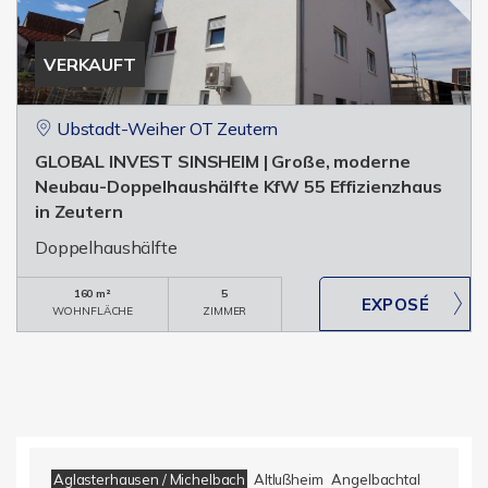
VERKAUFT
Ubstadt-Weiher OT Zeutern
GLOBAL INVEST SINSHEIM | Große, moderne
Neubau-Doppelhaushälfte KfW 55 Effizienzhaus
in Zeutern
Doppelhaushälfte
160 m²
5
WOHNFLÄCHE
ZIMMER
Aglasterhausen / Michelbach
Altlußheim
Angelbachtal