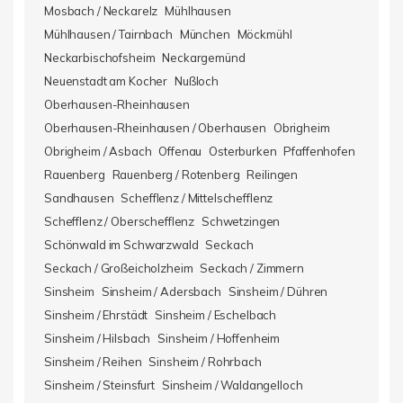
Mosbach / Neckarelz
Mühlhausen
Mühlhausen / Tairnbach
München
Möckmühl
Neckarbischofsheim
Neckargemünd
Neuenstadt am Kocher
Nußloch
Oberhausen-Rheinhausen
Oberhausen-Rheinhausen / Oberhausen
Obrigheim
Obrigheim / Asbach
Offenau
Osterburken
Pfaffenhofen
Rauenberg
Rauenberg / Rotenberg
Reilingen
Sandhausen
Schefflenz / Mittelschefflenz
Schefflenz / Oberschefflenz
Schwetzingen
Schönwald im Schwarzwald
Seckach
Seckach / Großeicholzheim
Seckach / Zimmern
Sinsheim
Sinsheim / Adersbach
Sinsheim / Dühren
Sinsheim / Ehrstädt
Sinsheim / Eschelbach
Sinsheim / Hilsbach
Sinsheim / Hoffenheim
Sinsheim / Reihen
Sinsheim / Rohrbach
Sinsheim / Steinsfurt
Sinsheim / Waldangelloch