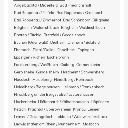
Angelbachtal / Michelfeld
Bad Friedrichshall
Bad Rappenau / Fürfeld
Bad Rappenau / Grombach
Bad Rappenau / Zimmerhof
Bad Schönborn
Billigheim
Billigheim / Waldmühlbach
Billigheim-Waldmühlbach
Bretten / Büchig
Bretzfeld / Geddelsbach
Buchen (Odenwald)
Dielheim
Dielheim / Balzfeld
Eberbach
Elztal / Dallau
Eppelheim
Eppingen
Eppingen / Richen
Eschelbronn
Forchtenberg / Weißbach
Gaiberg
Germersheim
Gerolsheim
Gundelsheim
Hardheim / Schweinberg
Hassloch
Heidelberg
Heidelberg / Rohrbach
Heidelberg / Ziegelhausen
Heilbronn / Frankenbach
Hirschberg an der Bergstraße / Leutershausen
Hockenheim
Hüffenhardt / Kälbertshausen
Höpfingen
Ketsch
Kraichtal / Oberöwisheim
Kronau
Leimen
Leimen / Gauangelloch
Lobbach / Waldwimmersbach
Ludwigshafen am Rhein / Mundenheim
Mosbach