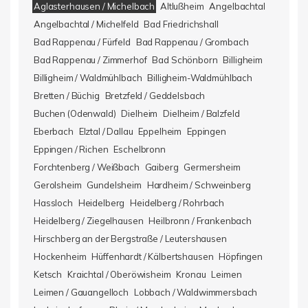
Aglasterhausen / Michelbach
Altlußheim
Angelbachtal
Angelbachtal / Michelfeld
Bad Friedrichshall
Bad Rappenau / Fürfeld
Bad Rappenau / Grombach
Bad Rappenau / Zimmerhof
Bad Schönborn
Billigheim
Billigheim / Waldmühlbach
Billigheim-Waldmühlbach
Bretten / Büchig
Bretzfeld / Geddelsbach
Buchen (Odenwald)
Dielheim
Dielheim / Balzfeld
Eberbach
Elztal / Dallau
Eppelheim
Eppingen
Eppingen / Richen
Eschelbronn
Forchtenberg / Weißbach
Gaiberg
Germersheim
Gerolsheim
Gundelsheim
Hardheim / Schweinberg
Hassloch
Heidelberg
Heidelberg / Rohrbach
Heidelberg / Ziegelhausen
Heilbronn / Frankenbach
Hirschberg an der Bergstraße / Leutershausen
Hockenheim
Hüffenhardt / Kälbertshausen
Höpfingen
Ketsch
Kraichtal / Oberöwisheim
Kronau
Leimen
Leimen / Gauangelloch
Lobbach / Waldwimmersbach