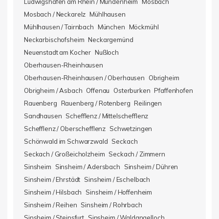
Ludwigshafen am Rhein / Mundenheim
Mosbach
Mosbach / Neckarelz
Mühlhausen
Mühlhausen / Tairnbach
München
Möckmühl
Neckarbischofsheim
Neckargemünd
Neuenstadt am Kocher
Nußloch
Oberhausen-Rheinhausen
Oberhausen-Rheinhausen / Oberhausen
Obrigheim
Obrigheim / Asbach
Offenau
Osterburken
Pfaffenhofen
Rauenberg
Rauenberg / Rotenberg
Reilingen
Sandhausen
Schefflenz / Mittelschefflenz
Schefflenz / Oberschefflenz
Schwetzingen
Schönwald im Schwarzwald
Seckach
Seckach / Großeicholzheim
Seckach / Zimmern
Sinsheim
Sinsheim / Adersbach
Sinsheim / Dühren
Sinsheim / Ehrstädt
Sinsheim / Eschelbach
Sinsheim / Hilsbach
Sinsheim / Hoffenheim
Sinsheim / Reihen
Sinsheim / Rohrbach
Sinsheim / Steinsfurt
Sinsheim / Waldangelloch