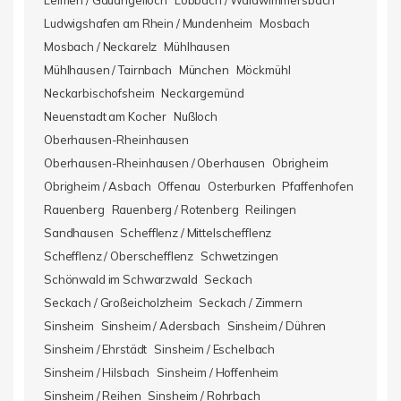
Leimen / Gauangelloch
Lobbach / Waldwimmersbach
Ludwigshafen am Rhein / Mundenheim
Mosbach
Mosbach / Neckarelz
Mühlhausen
Mühlhausen / Tairnbach
München
Möckmühl
Neckarbischofsheim
Neckargemünd
Neuenstadt am Kocher
Nußloch
Oberhausen-Rheinhausen
Oberhausen-Rheinhausen / Oberhausen
Obrigheim
Obrigheim / Asbach
Offenau
Osterburken
Pfaffenhofen
Rauenberg
Rauenberg / Rotenberg
Reilingen
Sandhausen
Schefflenz / Mittelschefflenz
Schefflenz / Oberschefflenz
Schwetzingen
Schönwald im Schwarzwald
Seckach
Seckach / Großeicholzheim
Seckach / Zimmern
Sinsheim
Sinsheim / Adersbach
Sinsheim / Dühren
Sinsheim / Ehrstädt
Sinsheim / Eschelbach
Sinsheim / Hilsbach
Sinsheim / Hoffenheim
Sinsheim / Reihen
Sinsheim / Rohrbach