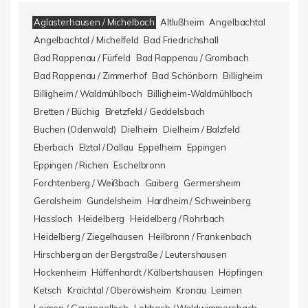
Aglasterhausen / Michelbach
Altlußheim
Angelbachtal
Angelbachtal / Michelfeld
Bad Friedrichshall
Bad Rappenau / Fürfeld
Bad Rappenau / Grombach
Bad Rappenau / Zimmerhof
Bad Schönborn
Billigheim
Billigheim / Waldmühlbach
Billigheim-Waldmühlbach
Bretten / Büchig
Bretzfeld / Geddelsbach
Buchen (Odenwald)
Dielheim
Dielheim / Balzfeld
Eberbach
Elztal / Dallau
Eppelheim
Eppingen
Eppingen / Richen
Eschelbronn
Forchtenberg / Weißbach
Gaiberg
Germersheim
Gerolsheim
Gundelsheim
Hardheim / Schweinberg
Hassloch
Heidelberg
Heidelberg / Rohrbach
Heidelberg / Ziegelhausen
Heilbronn / Frankenbach
Hirschberg an der Bergstraße / Leutershausen
Hockenheim
Hüffenhardt / Kälbertshausen
Höpfingen
Ketsch
Kraichtal / Oberöwisheim
Kronau
Leimen