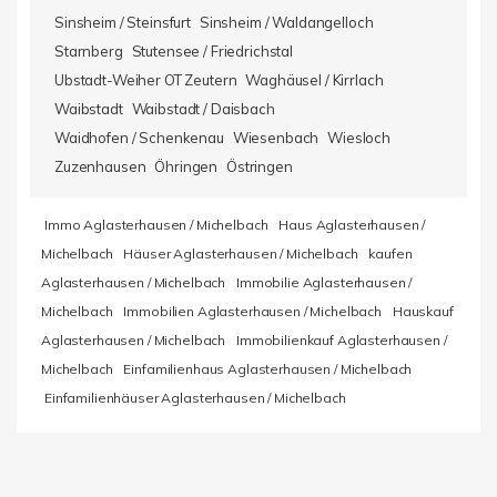
Sinsheim / Steinsfurt
Sinsheim / Waldangelloch
Starnberg
Stutensee / Friedrichstal
Ubstadt-Weiher OT Zeutern
Waghäusel / Kirrlach
Waibstadt
Waibstadt / Daisbach
Waidhofen / Schenkenau
Wiesenbach
Wiesloch
Zuzenhausen
Öhringen
Östringen
Immo Aglasterhausen / Michelbach
Haus Aglasterhausen /
Michelbach
Häuser Aglasterhausen / Michelbach
kaufen
Aglasterhausen / Michelbach
Immobilie Aglasterhausen /
Michelbach
Immobilien Aglasterhausen / Michelbach
Hauskauf
Aglasterhausen / Michelbach
Immobilienkauf Aglasterhausen /
Michelbach
Einfamilienhaus Aglasterhausen / Michelbach
Einfamilienhäuser Aglasterhausen / Michelbach