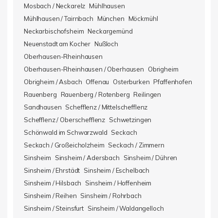
Mosbach / Neckarelz
Mühlhausen
Mühlhausen / Tairnbach
München
Möckmühl
Neckarbischofsheim
Neckargemünd
Neuenstadt am Kocher
Nußloch
Oberhausen-Rheinhausen
Oberhausen-Rheinhausen / Oberhausen
Obrigheim
Obrigheim / Asbach
Offenau
Osterburken
Pfaffenhofen
Rauenberg
Rauenberg / Rotenberg
Reilingen
Sandhausen
Schefflenz / Mittelschefflenz
Schefflenz / Oberschefflenz
Schwetzingen
Schönwald im Schwarzwald
Seckach
Seckach / Großeicholzheim
Seckach / Zimmern
Sinsheim
Sinsheim / Adersbach
Sinsheim / Dühren
Sinsheim / Ehrstädt
Sinsheim / Eschelbach
Sinsheim / Hilsbach
Sinsheim / Hoffenheim
Sinsheim / Reihen
Sinsheim / Rohrbach
Sinsheim / Steinsfurt
Sinsheim / Waldangelloch