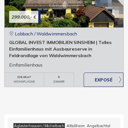
299.000,- €
Lobbach / Waldwimmersbach
GLOBAL INVEST IMMOBILIEN SINSHEIM | Tolles
Einfamilienhaus mit Ausbaureserve in
Feldrandlage von Waldwimmersbach
Einfamilienhaus
136,06 m²
5
WOHNFLÄCHE
ZIMMER
Aglasterhausen / Michelbach
Altlußheim
Angelbachtal