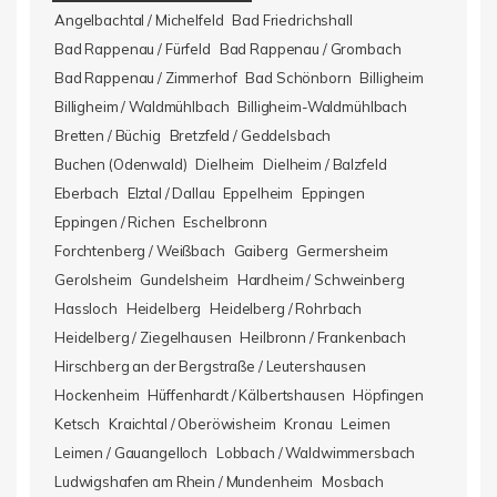
Angelbachtal / Michelfeld
Bad Friedrichshall
Bad Rappenau / Fürfeld
Bad Rappenau / Grombach
Bad Rappenau / Zimmerhof
Bad Schönborn
Billigheim
Billigheim / Waldmühlbach
Billigheim-Waldmühlbach
Bretten / Büchig
Bretzfeld / Geddelsbach
Buchen (Odenwald)
Dielheim
Dielheim / Balzfeld
Eberbach
Elztal / Dallau
Eppelheim
Eppingen
Eppingen / Richen
Eschelbronn
Forchtenberg / Weißbach
Gaiberg
Germersheim
Gerolsheim
Gundelsheim
Hardheim / Schweinberg
Hassloch
Heidelberg
Heidelberg / Rohrbach
Heidelberg / Ziegelhausen
Heilbronn / Frankenbach
Hirschberg an der Bergstraße / Leutershausen
Hockenheim
Hüffenhardt / Kälbertshausen
Höpfingen
Ketsch
Kraichtal / Oberöwisheim
Kronau
Leimen
Leimen / Gauangelloch
Lobbach / Waldwimmersbach
Ludwigshafen am Rhein / Mundenheim
Mosbach