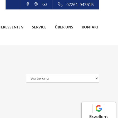
07261-943515
TERESSENTEN
SERVICE
ÜBER UNS
KONTAKT
Exzellent