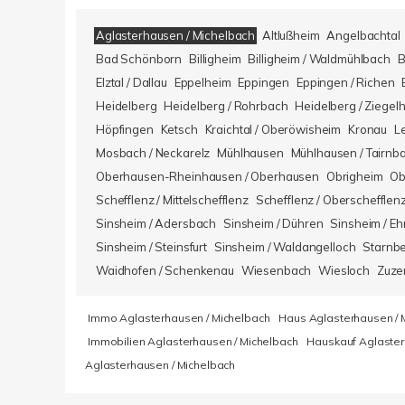
Aglasterhausen / Michelbach
Altlußheim
Angelbachtal
Bad Schönborn
Billigheim
Billigheim / Waldmühlbach
B
Elztal / Dallau
Eppelheim
Eppingen
Eppingen / Richen
Heidelberg
Heidelberg / Rohrbach
Heidelberg / Ziegel
Höpfingen
Ketsch
Kraichtal / Oberöwisheim
Kronau
L
Mosbach / Neckarelz
Mühlhausen
Mühlhausen / Tairnb
Oberhausen-Rheinhausen / Oberhausen
Obrigheim
Ob
Schefflenz / Mittelschefflenz
Schefflenz / Oberschefflen
Sinsheim / Adersbach
Sinsheim / Dühren
Sinsheim / Eh
Sinsheim / Steinsfurt
Sinsheim / Waldangelloch
Starnb
Waidhofen / Schenkenau
Wiesenbach
Wiesloch
Zuze
Immo Aglasterhausen / Michelbach
Haus Aglasterhausen / 
Immobilien Aglasterhausen / Michelbach
Hauskauf Aglaster
Aglasterhausen / Michelbach
Kundenbewertungen und Erfahrungen zu