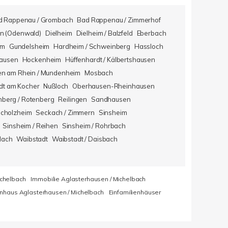
d Rappenau / Grombach
Bad Rappenau / Zimmerhof
n (Odenwald)
Dielheim
Dielheim / Balzfeld
Eberbach
im
Gundelsheim
Hardheim / Schweinberg
Hassloch
hausen
Hockenheim
Hüffenhardt / Kälbertshausen
en am Rhein / Mundenheim
Mosbach
dt am Kocher
Nußloch
Oberhausen-Rheinhausen
berg / Rotenberg
Reilingen
Sandhausen
icholzheim
Seckach / Zimmern
Sinsheim
Sinsheim / Reihen
Sinsheim / Rohrbach
lach
Waibstadt
Waibstadt / Daisbach
ichelbach
Immobilie Aglasterhausen / Michelbach
enhaus Aglasterhausen / Michelbach
Einfamilienhäuser