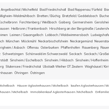
Angelbachtal / Michelfeld
Bad Friedrichshall
Bad Rappenau / Fürfeld
Ba
illigheim-Waldmühlbach
Bretten / Büchig
Bretzfeld / Geddelsbach
Buche
Eschelbronn
Forchtenberg / Weißbach
Gaiberg
Germersheim
Gerolshe
hausen
Heilbronn / Frankenbach
Hirschberg an der Bergstraße / Leuters
eimen
Leimen / Gauangelloch
Lobbach / Waldwimmersbach
Ludwigshaf
ach
München
Möckmühl
Neckarbischofsheim
Neckargemünd
Neuensta
righeim / Asbach
Offenau
Osterburken
Pfaffenhofen
Rauenberg
Rauen
z
Schwetzingen
Schönwald im Schwarzwald
Seckach
Seckach / Große
rstädt
Sinsheim / Eschelbach
Sinsheim / Hilsbach
Sinsheim / Hoffenheim
erg
Stutensee / Friedrichstal
Ubstadt-Weiher OT Zeutern
Waghäusel / Kirr
nhausen
Öhringen
Östringen
Michelbach
Häuser Aglasterhausen / Michelbach
kaufen Aglasterhausen / M
hausen / Michelbach
Immobilienkauf Aglasterhausen / Michelbach
Einfamili