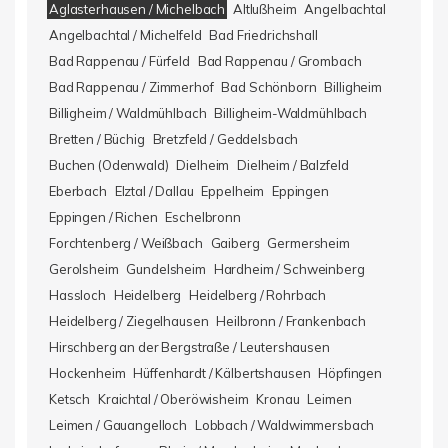
Aglasterhausen / Michelbach
Altlußheim
Angelbachtal
Angelbachtal / Michelfeld
Bad Friedrichshall
Bad Rappenau / Fürfeld
Bad Rappenau / Grombach
Bad Rappenau / Zimmerhof
Bad Schönborn
Billigheim
Billigheim / Waldmühlbach
Billigheim-Waldmühlbach
Bretten / Büchig
Bretzfeld / Geddelsbach
Buchen (Odenwald)
Dielheim
Dielheim / Balzfeld
Eberbach
Elztal / Dallau
Eppelheim
Eppingen
Eppingen / Richen
Eschelbronn
Forchtenberg / Weißbach
Gaiberg
Germersheim
Gerolsheim
Gundelsheim
Hardheim / Schweinberg
Hassloch
Heidelberg
Heidelberg / Rohrbach
Heidelberg / Ziegelhausen
Heilbronn / Frankenbach
Hirschberg an der Bergstraße / Leutershausen
Hockenheim
Hüffenhardt / Kälbertshausen
Höpfingen
Ketsch
Kraichtal / Oberöwisheim
Kronau
Leimen
Leimen / Gauangelloch
Lobbach / Waldwimmersbach