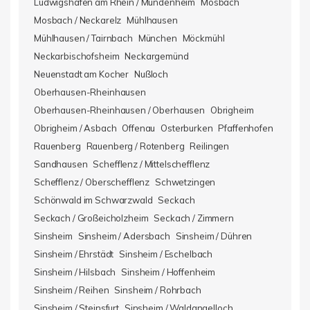
Ludwigshafen am Rhein / Mundenheim
Mosbach
Mosbach / Neckarelz
Mühlhausen
Mühlhausen / Tairnbach
München
Möckmühl
Neckarbischofsheim
Neckargemünd
Neuenstadt am Kocher
Nußloch
Oberhausen-Rheinhausen
Oberhausen-Rheinhausen / Oberhausen
Obrigheim
Obrigheim / Asbach
Offenau
Osterburken
Pfaffenhofen
Rauenberg
Rauenberg / Rotenberg
Reilingen
Sandhausen
Schefflenz / Mittelschefflenz
Schefflenz / Oberschefflenz
Schwetzingen
Schönwald im Schwarzwald
Seckach
Seckach / Großeicholzheim
Seckach / Zimmern
Sinsheim
Sinsheim / Adersbach
Sinsheim / Dühren
Sinsheim / Ehrstädt
Sinsheim / Eschelbach
Sinsheim / Hilsbach
Sinsheim / Hoffenheim
Sinsheim / Reihen
Sinsheim / Rohrbach
Sinsheim / Steinsfurt
Sinsheim / Waldangelloch