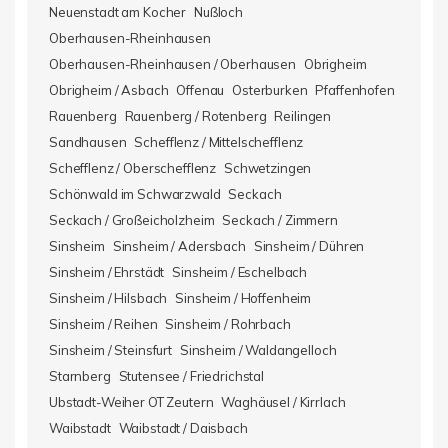
Neuenstadt am Kocher
Nußloch
Oberhausen-Rheinhausen
Oberhausen-Rheinhausen / Oberhausen
Obrigheim
Obrigheim / Asbach
Offenau
Osterburken
Pfaffenhofen
Rauenberg
Rauenberg / Rotenberg
Reilingen
Sandhausen
Schefflenz / Mittelschefflenz
Schefflenz / Oberschefflenz
Schwetzingen
Schönwald im Schwarzwald
Seckach
Seckach / Großeicholzheim
Seckach / Zimmern
Sinsheim
Sinsheim / Adersbach
Sinsheim / Dühren
Sinsheim / Ehrstädt
Sinsheim / Eschelbach
Sinsheim / Hilsbach
Sinsheim / Hoffenheim
Sinsheim / Reihen
Sinsheim / Rohrbach
Sinsheim / Steinsfurt
Sinsheim / Waldangelloch
Starnberg
Stutensee / Friedrichstal
Ubstadt-Weiher OT Zeutern
Waghäusel / Kirrlach
Waibstadt
Waibstadt / Daisbach