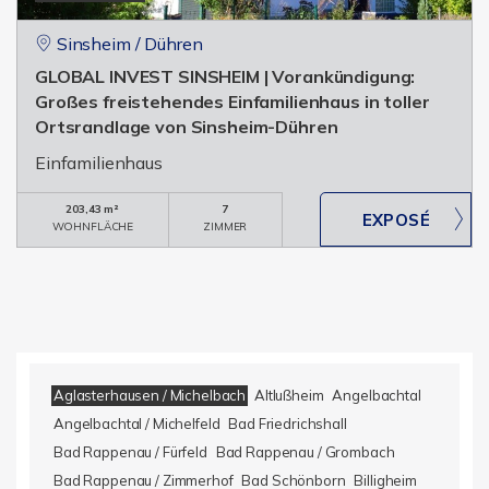
Sinsheim / Dühren
GLOBAL INVEST SINSHEIM | Vorankündigung:
Großes freistehendes Einfamilienhaus in toller
Ortsrandlage von Sinsheim-Dühren
Einfamilienhaus
203,43 m²
7
WOHNFLÄCHE
ZIMMER
Aglasterhausen / Michelbach
Altlußheim
Angelbachtal
Angelbachtal / Michelfeld
Bad Friedrichshall
Bad Rappenau / Fürfeld
Bad Rappenau / Grombach
Bad Rappenau / Zimmerhof
Bad Schönborn
Billigheim