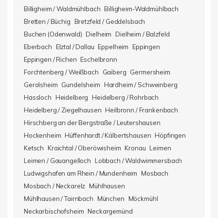
Billigheim / Waldmühlbach
Billigheim-Waldmühlbach
Bretten / Büchig
Bretzfeld / Geddelsbach
Buchen (Odenwald)
Dielheim
Dielheim / Balzfeld
Eberbach
Elztal / Dallau
Eppelheim
Eppingen
Eppingen / Richen
Eschelbronn
Forchtenberg / Weißbach
Gaiberg
Germersheim
Gerolsheim
Gundelsheim
Hardheim / Schweinberg
Hassloch
Heidelberg
Heidelberg / Rohrbach
Heidelberg / Ziegelhausen
Heilbronn / Frankenbach
Hirschberg an der Bergstraße / Leutershausen
Hockenheim
Hüffenhardt / Kälbertshausen
Höpfingen
Ketsch
Kraichtal / Oberöwisheim
Kronau
Leimen
Leimen / Gauangelloch
Lobbach / Waldwimmersbach
Ludwigshafen am Rhein / Mundenheim
Mosbach
Mosbach / Neckarelz
Mühlhausen
Mühlhausen / Tairnbach
München
Möckmühl
Neckarbischofsheim
Neckargemünd