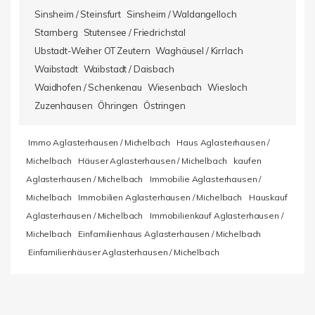
Sinsheim / Steinsfurt
Sinsheim / Waldangelloch
Starnberg
Stutensee / Friedrichstal
Ubstadt-Weiher OT Zeutern
Waghäusel / Kirrlach
Waibstadt
Waibstadt / Daisbach
Waidhofen / Schenkenau
Wiesenbach
Wiesloch
Zuzenhausen
Öhringen
Östringen
Immo Aglasterhausen / Michelbach
Haus Aglasterhausen /
Michelbach
Häuser Aglasterhausen / Michelbach
kaufen
Aglasterhausen / Michelbach
Immobilie Aglasterhausen /
Michelbach
Immobilien Aglasterhausen / Michelbach
Hauskauf
Aglasterhausen / Michelbach
Immobilienkauf Aglasterhausen /
Michelbach
Einfamilienhaus Aglasterhausen / Michelbach
Einfamilienhäuser Aglasterhausen / Michelbach