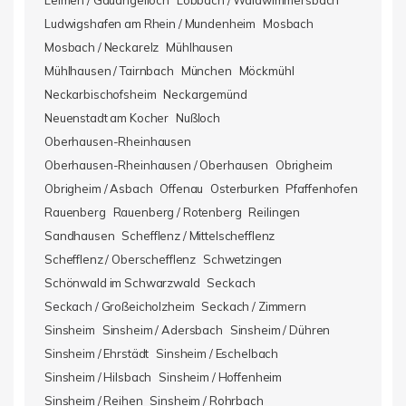
Leimen / Gauangelloch
Lobbach / Waldwimmersbach
Ludwigshafen am Rhein / Mundenheim
Mosbach
Mosbach / Neckarelz
Mühlhausen
Mühlhausen / Tairnbach
München
Möckmühl
Neckarbischofsheim
Neckargemünd
Neuenstadt am Kocher
Nußloch
Oberhausen-Rheinhausen
Oberhausen-Rheinhausen / Oberhausen
Obrigheim
Obrigheim / Asbach
Offenau
Osterburken
Pfaffenhofen
Rauenberg
Rauenberg / Rotenberg
Reilingen
Sandhausen
Schefflenz / Mittelschefflenz
Schefflenz / Oberschefflenz
Schwetzingen
Schönwald im Schwarzwald
Seckach
Seckach / Großeicholzheim
Seckach / Zimmern
Sinsheim
Sinsheim / Adersbach
Sinsheim / Dühren
Sinsheim / Ehrstädt
Sinsheim / Eschelbach
Sinsheim / Hilsbach
Sinsheim / Hoffenheim
Sinsheim / Reihen
Sinsheim / Rohrbach