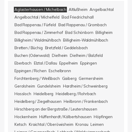
Aglasterhausen / Michelbach
Altlußheim
Angelbachtal
Angelbachtal / Michelfeld
Bad Friedrichshall
Bad Rappenau / Fürfeld
Bad Rappenau / Grombach
Bad Rappenau / Zimmerhof
Bad Schönborn
Billigheim
Billigheim / Waldmühlbach
Billigheim-Waldmühlbach
Bretten / Büchig
Bretzfeld / Geddelsbach
Buchen (Odenwald)
Dielheim
Dielheim / Balzfeld
Eberbach
Elztal / Dallau
Eppelheim
Eppingen
Eppingen / Richen
Eschelbronn
Forchtenberg / Weißbach
Gaiberg
Germersheim
Gerolsheim
Gundelsheim
Hardheim / Schweinberg
Hassloch
Heidelberg
Heidelberg / Rohrbach
Heidelberg / Ziegelhausen
Heilbronn / Frankenbach
Hirschberg an der Bergstraße / Leutershausen
Hockenheim
Hüffenhardt / Kälbertshausen
Höpfingen
Ketsch
Kraichtal / Oberöwisheim
Kronau
Leimen