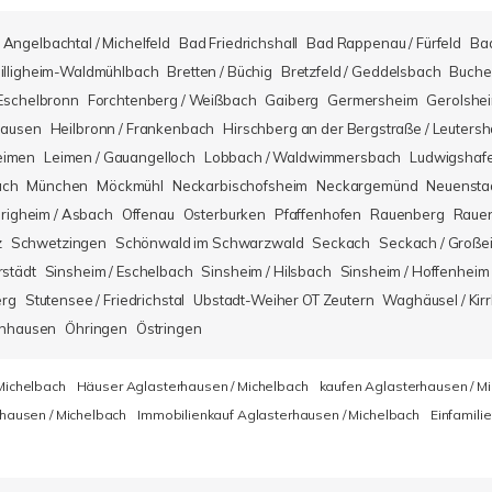
Angelbachtal / Michelfeld
Bad Friedrichshall
Bad Rappenau / Fürfeld
Ba
illigheim-Waldmühlbach
Bretten / Büchig
Bretzfeld / Geddelsbach
Buche
Eschelbronn
Forchtenberg / Weißbach
Gaiberg
Germersheim
Gerolshe
hausen
Heilbronn / Frankenbach
Hirschberg an der Bergstraße / Leuters
eimen
Leimen / Gauangelloch
Lobbach / Waldwimmersbach
Ludwigshaf
ach
München
Möckmühl
Neckarbischofsheim
Neckargemünd
Neuensta
righeim / Asbach
Offenau
Osterburken
Pfaffenhofen
Rauenberg
Rauen
z
Schwetzingen
Schönwald im Schwarzwald
Seckach
Seckach / Große
rstädt
Sinsheim / Eschelbach
Sinsheim / Hilsbach
Sinsheim / Hoffenheim
erg
Stutensee / Friedrichstal
Ubstadt-Weiher OT Zeutern
Waghäusel / Kirr
nhausen
Öhringen
Östringen
Michelbach
Häuser Aglasterhausen / Michelbach
kaufen Aglasterhausen / M
hausen / Michelbach
Immobilienkauf Aglasterhausen / Michelbach
Einfamili