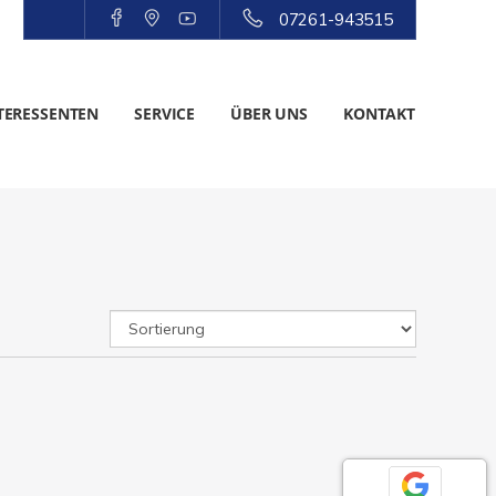
07261-943515
TERESSENTEN
SERVICE
ÜBER UNS
KONTAKT