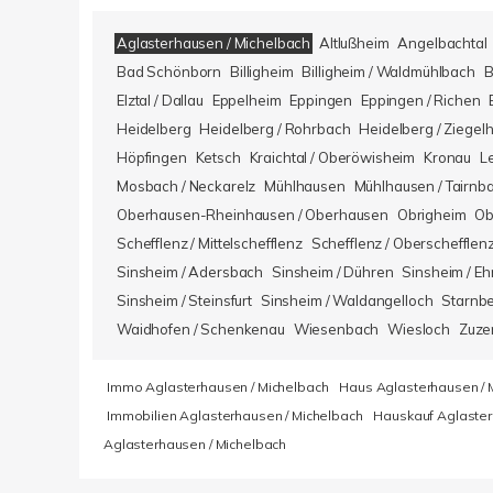
Aglasterhausen / Michelbach
Altlußheim
Angelbachtal
Bad Schönborn
Billigheim
Billigheim / Waldmühlbach
B
Elztal / Dallau
Eppelheim
Eppingen
Eppingen / Richen
Heidelberg
Heidelberg / Rohrbach
Heidelberg / Ziegel
Höpfingen
Ketsch
Kraichtal / Oberöwisheim
Kronau
L
Mosbach / Neckarelz
Mühlhausen
Mühlhausen / Tairnb
Oberhausen-Rheinhausen / Oberhausen
Obrigheim
Ob
Schefflenz / Mittelschefflenz
Schefflenz / Oberschefflen
Sinsheim / Adersbach
Sinsheim / Dühren
Sinsheim / Eh
Sinsheim / Steinsfurt
Sinsheim / Waldangelloch
Starnb
Waidhofen / Schenkenau
Wiesenbach
Wiesloch
Zuze
Immo Aglasterhausen / Michelbach
Haus Aglasterhausen / 
Immobilien Aglasterhausen / Michelbach
Hauskauf Aglaster
Aglasterhausen / Michelbach