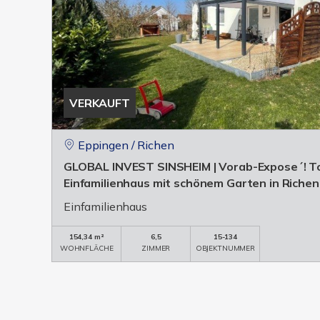
VERKAUFT
Eppingen / Richen
GLOBAL INVEST SINSHEIM | Vorab-Expose´! Tol
Einfamilienhaus mit schönem Garten in Richen
Einfamilienhaus
154,34 m²
6,5
15-134
WOHNFLÄCHE
ZIMMER
OBJEKTNUMMER