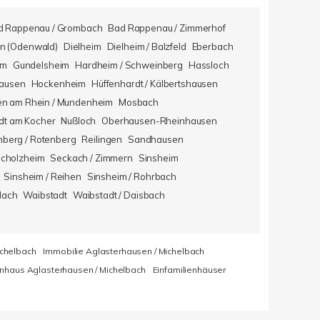
d Rappenau / Grombach
Bad Rappenau / Zimmerhof
n (Odenwald)
Dielheim
Dielheim / Balzfeld
Eberbach
im
Gundelsheim
Hardheim / Schweinberg
Hassloch
hausen
Hockenheim
Hüffenhardt / Kälbertshausen
en am Rhein / Mundenheim
Mosbach
dt am Kocher
Nußloch
Oberhausen-Rheinhausen
berg / Rotenberg
Reilingen
Sandhausen
icholzheim
Seckach / Zimmern
Sinsheim
Sinsheim / Reihen
Sinsheim / Rohrbach
lach
Waibstadt
Waibstadt / Daisbach
ichelbach
Immobilie Aglasterhausen / Michelbach
enhaus Aglasterhausen / Michelbach
Einfamilienhäuser