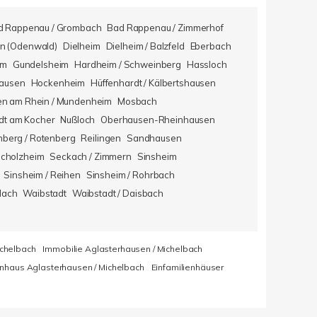
d Rappenau / Grombach
Bad Rappenau / Zimmerhof
n (Odenwald)
Dielheim
Dielheim / Balzfeld
Eberbach
im
Gundelsheim
Hardheim / Schweinberg
Hassloch
hausen
Hockenheim
Hüffenhardt / Kälbertshausen
en am Rhein / Mundenheim
Mosbach
dt am Kocher
Nußloch
Oberhausen-Rheinhausen
berg / Rotenberg
Reilingen
Sandhausen
icholzheim
Seckach / Zimmern
Sinsheim
Sinsheim / Reihen
Sinsheim / Rohrbach
lach
Waibstadt
Waibstadt / Daisbach
ichelbach
Immobilie Aglasterhausen / Michelbach
enhaus Aglasterhausen / Michelbach
Einfamilienhäuser