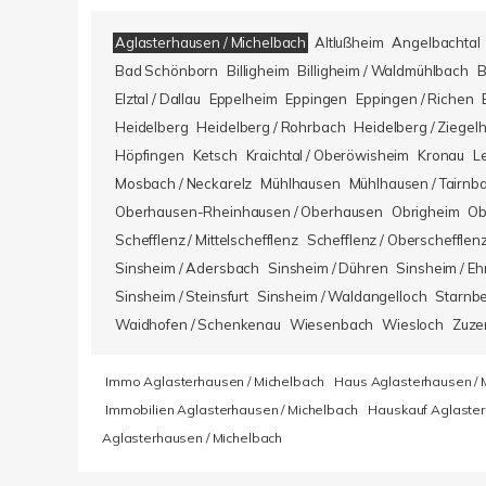
Aglasterhausen / Michelbach
Altlußheim
Angelbachtal
Bad Schönborn
Billigheim
Billigheim / Waldmühlbach
B
Elztal / Dallau
Eppelheim
Eppingen
Eppingen / Richen
Heidelberg
Heidelberg / Rohrbach
Heidelberg / Ziegel
Höpfingen
Ketsch
Kraichtal / Oberöwisheim
Kronau
L
Mosbach / Neckarelz
Mühlhausen
Mühlhausen / Tairnb
Oberhausen-Rheinhausen / Oberhausen
Obrigheim
Ob
Schefflenz / Mittelschefflenz
Schefflenz / Oberschefflen
Sinsheim / Adersbach
Sinsheim / Dühren
Sinsheim / Eh
Sinsheim / Steinsfurt
Sinsheim / Waldangelloch
Starnb
Waidhofen / Schenkenau
Wiesenbach
Wiesloch
Zuze
Immo Aglasterhausen / Michelbach
Haus Aglasterhausen / 
Immobilien Aglasterhausen / Michelbach
Hauskauf Aglaster
Aglasterhausen / Michelbach