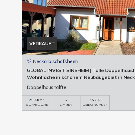
VERKAUFT
Neckarbischofsheim
GLOBAL INVEST SINSHEIM | Tolle Doppelhaush
Wohnfläche in schönem Neubaugebiet in Neck
Doppelhaushälfte
219,68 m²
5
15-206
WOHNFLÄCHE
ZIMMER
OBJEKTNUMMER