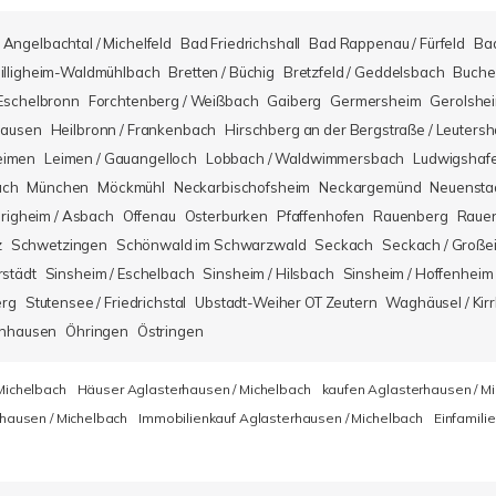
Angelbachtal / Michelfeld
Bad Friedrichshall
Bad Rappenau / Fürfeld
Ba
illigheim-Waldmühlbach
Bretten / Büchig
Bretzfeld / Geddelsbach
Buche
Eschelbronn
Forchtenberg / Weißbach
Gaiberg
Germersheim
Gerolshe
hausen
Heilbronn / Frankenbach
Hirschberg an der Bergstraße / Leuters
eimen
Leimen / Gauangelloch
Lobbach / Waldwimmersbach
Ludwigshaf
ach
München
Möckmühl
Neckarbischofsheim
Neckargemünd
Neuensta
righeim / Asbach
Offenau
Osterburken
Pfaffenhofen
Rauenberg
Rauen
z
Schwetzingen
Schönwald im Schwarzwald
Seckach
Seckach / Große
rstädt
Sinsheim / Eschelbach
Sinsheim / Hilsbach
Sinsheim / Hoffenheim
erg
Stutensee / Friedrichstal
Ubstadt-Weiher OT Zeutern
Waghäusel / Kirr
nhausen
Öhringen
Östringen
Michelbach
Häuser Aglasterhausen / Michelbach
kaufen Aglasterhausen / M
hausen / Michelbach
Immobilienkauf Aglasterhausen / Michelbach
Einfamili