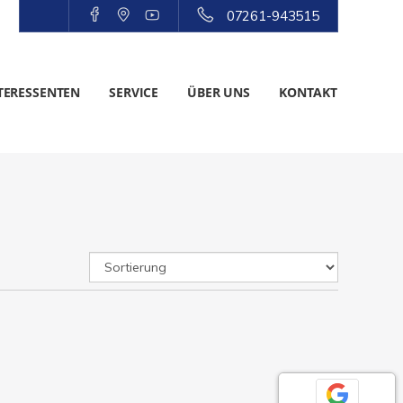
07261-943515
TERESSENTEN
SERVICE
ÜBER UNS
KONTAKT