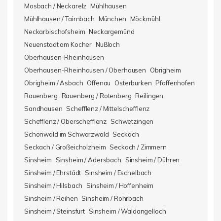
Mosbach / Neckarelz
Mühlhausen
Mühlhausen / Tairnbach
München
Möckmühl
Neckarbischofsheim
Neckargemünd
Neuenstadt am Kocher
Nußloch
Oberhausen-Rheinhausen
Oberhausen-Rheinhausen / Oberhausen
Obrigheim
Obrigheim / Asbach
Offenau
Osterburken
Pfaffenhofen
Rauenberg
Rauenberg / Rotenberg
Reilingen
Sandhausen
Schefflenz / Mittelschefflenz
Schefflenz / Oberschefflenz
Schwetzingen
Schönwald im Schwarzwald
Seckach
Seckach / Großeicholzheim
Seckach / Zimmern
Sinsheim
Sinsheim / Adersbach
Sinsheim / Dühren
Sinsheim / Ehrstädt
Sinsheim / Eschelbach
Sinsheim / Hilsbach
Sinsheim / Hoffenheim
Sinsheim / Reihen
Sinsheim / Rohrbach
Sinsheim / Steinsfurt
Sinsheim / Waldangelloch