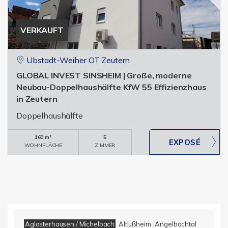
VERKAUFT
Ubstadt-Weiher OT Zeutern
GLOBAL INVEST SINSHEIM | Große, moderne
Neubau-Doppelhaushälfte KfW 55 Effizienzhaus
in Zeutern
Doppelhaushälfte
160 m²
5
WOHNFLÄCHE
ZIMMER
Aglasterhausen / Michelbach
Altlußheim
Angelbachtal