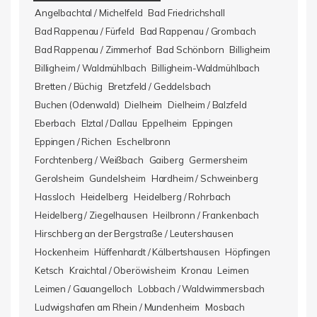
Angelbachtal / Michelfeld
Bad Friedrichshall
Bad Rappenau / Fürfeld
Bad Rappenau / Grombach
Bad Rappenau / Zimmerhof
Bad Schönborn
Billigheim
Billigheim / Waldmühlbach
Billigheim-Waldmühlbach
Bretten / Büchig
Bretzfeld / Geddelsbach
Buchen (Odenwald)
Dielheim
Dielheim / Balzfeld
Eberbach
Elztal / Dallau
Eppelheim
Eppingen
Eppingen / Richen
Eschelbronn
Forchtenberg / Weißbach
Gaiberg
Germersheim
Gerolsheim
Gundelsheim
Hardheim / Schweinberg
Hassloch
Heidelberg
Heidelberg / Rohrbach
Heidelberg / Ziegelhausen
Heilbronn / Frankenbach
Hirschberg an der Bergstraße / Leutershausen
Hockenheim
Hüffenhardt / Kälbertshausen
Höpfingen
Ketsch
Kraichtal / Oberöwisheim
Kronau
Leimen
Leimen / Gauangelloch
Lobbach / Waldwimmersbach
Ludwigshafen am Rhein / Mundenheim
Mosbach