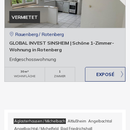
VERMIETET
Rauenberg / Rotenberg
GLOBAL INVEST SINSHEIM | Schöne 1-Zimmer-
Wohnung in Rotenberg
Erdgeschosswohnung
30 m²
1
WOHNFLÄCHE
ZIMMER
Aglasterhausen / Michelbach
Altlußheim
Angelbachtal
Angelbachtal / Michelfeld
Bad Friedrichshall