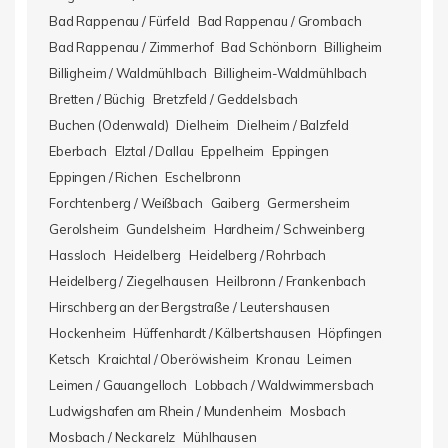
Bad Rappenau / Fürfeld
Bad Rappenau / Grombach
Bad Rappenau / Zimmerhof
Bad Schönborn
Billigheim
Billigheim / Waldmühlbach
Billigheim-Waldmühlbach
Bretten / Büchig
Bretzfeld / Geddelsbach
Buchen (Odenwald)
Dielheim
Dielheim / Balzfeld
Eberbach
Elztal / Dallau
Eppelheim
Eppingen
Eppingen / Richen
Eschelbronn
Forchtenberg / Weißbach
Gaiberg
Germersheim
Gerolsheim
Gundelsheim
Hardheim / Schweinberg
Hassloch
Heidelberg
Heidelberg / Rohrbach
Heidelberg / Ziegelhausen
Heilbronn / Frankenbach
Hirschberg an der Bergstraße / Leutershausen
Hockenheim
Hüffenhardt / Kälbertshausen
Höpfingen
Ketsch
Kraichtal / Oberöwisheim
Kronau
Leimen
Leimen / Gauangelloch
Lobbach / Waldwimmersbach
Ludwigshafen am Rhein / Mundenheim
Mosbach
Mosbach / Neckarelz
Mühlhausen