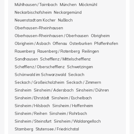
Mühlhausen / Tairnbach
München
Möckmühl
Neckarbischofsheim
Neckargemünd
Neuenstadt am Kocher
Nußloch
Oberhausen-Rheinhausen
Oberhausen-Rheinhausen / Oberhausen
Obrigheim
Obrigheim / Asbach
Offenau
Osterburken
Pfaffenhofen
Rauenberg
Rauenberg / Rotenberg
Reilingen
Sandhausen
Schefflenz / Mittelschefflenz
Schefflenz / Oberschefflenz
Schwetzingen
Schönwald im Schwarzwald
Seckach
Seckach / Großeicholzheim
Seckach / Zimmern
Sinsheim
Sinsheim / Adersbach
Sinsheim / Dühren
Sinsheim / Ehrstädt
Sinsheim / Eschelbach
Sinsheim / Hilsbach
Sinsheim / Hoffenheim
Sinsheim / Reihen
Sinsheim / Rohrbach
Sinsheim / Steinsfurt
Sinsheim / Waldangelloch
Starnberg
Stutensee / Friedrichstal