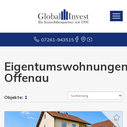
07261-943515
Eigentumswohnunge
Offenau
Objekte:
1