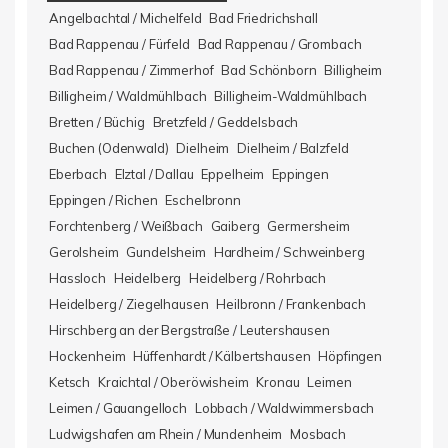
Angelbachtal / Michelfeld
Bad Friedrichshall
Bad Rappenau / Fürfeld
Bad Rappenau / Grombach
Bad Rappenau / Zimmerhof
Bad Schönborn
Billigheim
Billigheim / Waldmühlbach
Billigheim-Waldmühlbach
Bretten / Büchig
Bretzfeld / Geddelsbach
Buchen (Odenwald)
Dielheim
Dielheim / Balzfeld
Eberbach
Elztal / Dallau
Eppelheim
Eppingen
Eppingen / Richen
Eschelbronn
Forchtenberg / Weißbach
Gaiberg
Germersheim
Gerolsheim
Gundelsheim
Hardheim / Schweinberg
Hassloch
Heidelberg
Heidelberg / Rohrbach
Heidelberg / Ziegelhausen
Heilbronn / Frankenbach
Hirschberg an der Bergstraße / Leutershausen
Hockenheim
Hüffenhardt / Kälbertshausen
Höpfingen
Ketsch
Kraichtal / Oberöwisheim
Kronau
Leimen
Leimen / Gauangelloch
Lobbach / Waldwimmersbach
Ludwigshafen am Rhein / Mundenheim
Mosbach