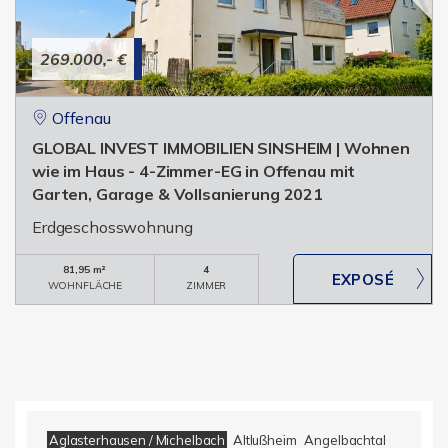
269.000,- €
Offenau
GLOBAL INVEST IMMOBILIEN SINSHEIM | Wohnen
wie im Haus - 4-Zimmer-EG in Offenau mit
Garten, Garage & Vollsanierung 2021
Erdgeschosswohnung
81,95 m²
4
WOHNFLÄCHE
ZIMMER
Aglasterhausen / Michelbach
Altlußheim
Angelbachtal