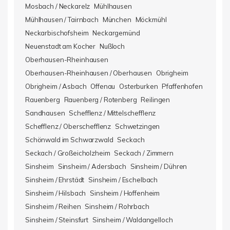
Mosbach / Neckarelz
Mühlhausen
Mühlhausen / Tairnbach
München
Möckmühl
Neckarbischofsheim
Neckargemünd
Neuenstadt am Kocher
Nußloch
Oberhausen-Rheinhausen
Oberhausen-Rheinhausen / Oberhausen
Obrigheim
Obrigheim / Asbach
Offenau
Osterburken
Pfaffenhofen
Rauenberg
Rauenberg / Rotenberg
Reilingen
Sandhausen
Schefflenz / Mittelschefflenz
Schefflenz / Oberschefflenz
Schwetzingen
Schönwald im Schwarzwald
Seckach
Seckach / Großeicholzheim
Seckach / Zimmern
Sinsheim
Sinsheim / Adersbach
Sinsheim / Dühren
Sinsheim / Ehrstädt
Sinsheim / Eschelbach
Sinsheim / Hilsbach
Sinsheim / Hoffenheim
Sinsheim / Reihen
Sinsheim / Rohrbach
Sinsheim / Steinsfurt
Sinsheim / Waldangelloch